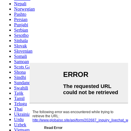
Nepali
Norwegian
Pashto
Persian
Punjabi
Serbian
Sesotho
Sinhala
Slovak
Slovenian
Somali
Samoan
Scots Gaelic
Shona
Sindhi
Sundanese
Swahili
Tajik
Tamil
Telugu
Thai
Ukrainian
Urdu
Uzbek
Vietnamese