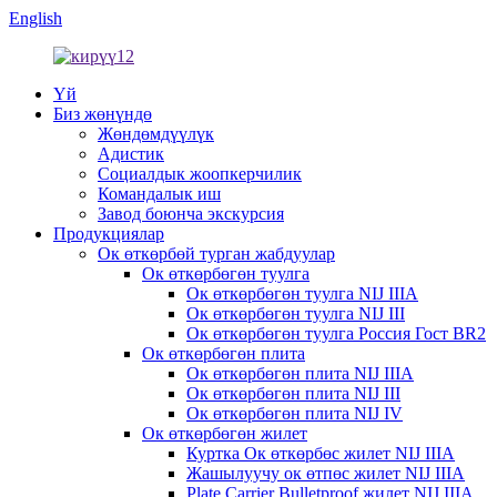
English
Үй
Биз жөнүндө
Жөндөмдүүлүк
Адистик
Социалдык жоопкерчилик
Командалык иш
Завод боюнча экскурсия
Продукциялар
Ок өткөрбөй турган жабдуулар
Ок өткөрбөгөн туулга
Ок өткөрбөгөн туулга NIJ IIIA
Ок өткөрбөгөн туулга NIJ III
Ок өткөрбөгөн туулга Россия Гост BR2
Ок өткөрбөгөн плита
Ок өткөрбөгөн плита NIJ IIIA
Ок өткөрбөгөн плита NIJ III
Ок өткөрбөгөн плита NIJ IV
Ок өткөрбөгөн жилет
Куртка Ок өткөрбөс жилет NIJ IIIA
Жашылуучу ок өтпөс жилет NIJ IIIA
Plate Carrier Bulletproof жилет NIJ IIIA