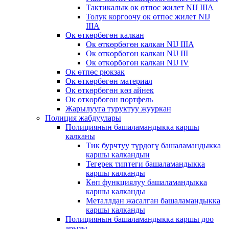
Тактикалык ок ​​өтпөс жилет NIJ IIIA
Толук коргоочу ок өтпөс жилет NIJ
IIIA
Ок өткөрбөгөн калкан
Ок өткөрбөгөн калкан NIJ IIIA
Ок өткөрбөгөн калкан NIJ III
Ок өткөрбөгөн калкан NIJ IV
Ок өтпөс рюкзак
Ок өткөрбөгөн материал
Ок өткөрбөгөн көз айнек
Ок өткөрбөгөн портфель
Жарылууга туруктуу жууркан
Полиция жабдуулары
Полициянын башаламандыкка каршы
калканы
Тик бурчтуу түрдөгү башаламандыкка
каршы калкандын
Тегерек типтеги башаламандыкка
каршы калканды
Көп функциялуу башаламандыкка
каршы калканды
Металлдан жасалган башаламандыкка
каршы калканды
Полициянын башаламандыкка каршы доо
арызы