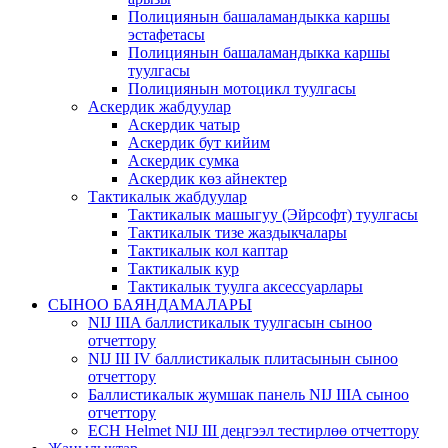
Полициянын башаламандыкка каршы
эстафетасы
Полициянын башаламандыкка каршы
туулгасы
Полициянын мотоцикл туулгасы
Аскердик жабдуулар
Аскердик чатыр
Аскердик бут кийим
Аскердик сумка
Аскердик көз айнектер
Тактикалык жабдуулар
Тактикалык машыгуу (Эйрсофт) туулгасы
Тактикалык тизе жаздыкчалары
Тактикалык кол каптар
Тактикалык кур
Тактикалык туулга аксессуарлары
СЫНОО БАЯНДАМАЛАРЫ
NIJ IIIA баллистикалык туулгасын сыноо
отчеттору
NIJ III IV баллистикалык плитасынын сыноо
отчеттору
Баллистикалык жумшак панель NIJ IIIA сыноо
отчеттору
ECH Helmet NIJ III деңгээл тестирлөө отчеттору