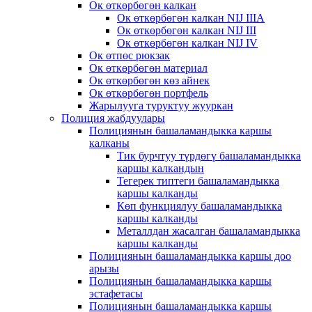
Ок өткөрбөгөн калкан
Ок өткөрбөгөн калкан NIJ IIIA
Ок өткөрбөгөн калкан NIJ III
Ок өткөрбөгөн калкан NIJ IV
Ок өтпөс рюкзак
Ок өткөрбөгөн материал
Ок өткөрбөгөн көз айнек
Ок өткөрбөгөн портфель
Жарылууга туруктуу жууркан
Полиция жабдуулары
Полициянын башаламандыкка каршы
калканы
Тик бурчтуу түрдөгү башаламандыкка
каршы калкандын
Тегерек типтеги башаламандыкка
каршы калканды
Көп функциялуу башаламандыкка
каршы калканды
Металлдан жасалган башаламандыкка
каршы калканды
Полициянын башаламандыкка каршы доо
арызы
Полициянын башаламандыкка каршы
эстафетасы
Полициянын башаламандыкка каршы