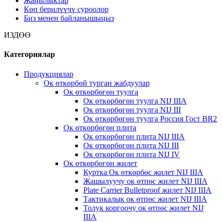
Жаңылыктар
Көп берилүүчү суроолор
Биз менен байланышыңыз
ИЗДӨӨ
Категориялар
Продукциялар
Ок өткөрбөй турган жабдуулар
Ок өткөрбөгөн туулга
Ок өткөрбөгөн туулга NIJ IIIA
Ок өткөрбөгөн туулга NIJ III
Ок өткөрбөгөн туулга Россия Гост BR2
Ок өткөрбөгөн плита
Ок өткөрбөгөн плита NIJ IIIA
Ок өткөрбөгөн плита NIJ III
Ок өткөрбөгөн плита NIJ IV
Ок өткөрбөгөн жилет
Куртка Ок өткөрбөс жилет NIJ IIIA
Жашылуучу ок өтпөс жилет NIJ IIIA
Plate Carrier Bulletproof жилет NIJ IIIA
Тактикалык ок ​​өтпөс жилет NIJ IIIA
Толук коргоочу ок өтпөс жилет NIJ
IIIA