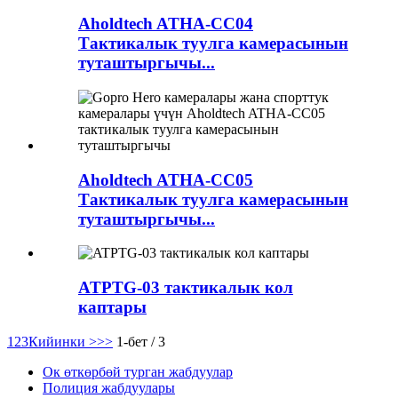
Aholdtech ATHA-CC04
Тактикалык туулга камерасынын
туташтыргычы...
Aholdtech ATHA-CC05
Тактикалык туулга камерасынын
туташтыргычы...
ATPTG-03 тактикалык кол
каптары
1
2
3
Кийинки >
>>
1-бет / 3
Ок өткөрбөй турган жабдуулар
Полиция жабдуулары