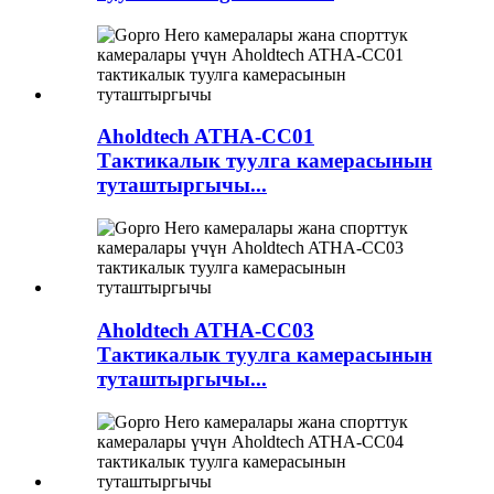
Aholdtech ATHA-CC01
Тактикалык туулга камерасынын
туташтыргычы...
Aholdtech ATHA-CC03
Тактикалык туулга камерасынын
туташтыргычы...