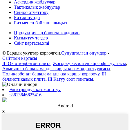
Аскердик жабдуулар
Тактикалык жабдуулар
Сыноо отчеттору
Биз жөнүндө
Биз менен байланышыңыз
Продукциялар боюнча колдонмо
Кызыктуу тегдер
Сайт картасы.xml
© Бардык укуктар корголгон.
Сунушталган өнүмдөр
-
Сайттын картасы
III Ок өткөрбөгөн плита
,
Жогорку кесилген эйрсофт туулгасы
,
Армиянын башаламандыктарды көзөмөлдөө туулгасы
,
Поликарбонат башаламандыкка каршы коргоочу
,
III
баллистикалык плита
,
III Катуу соот плитасы
,
Электрондук кат жөнөтүү
+8613646625416
Android
x