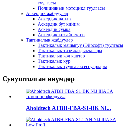
туулгасы
Полициянын мотоцикл туулгасы
Аскердик жабдуулар
Аскердик чатыр
Аскердик бут кийим
Аскердик сумка
Аскердик көз айнектер
Тактикалык жабдуулар
Тактикалык машыгуу (Эйрсофт) туулгасы
Тактикалык тизе жаздыкчалары
Тактикалык кол каптар
Тактикалык кур
Тактикалык туулга аксессуарлары
Сунушталган өнүмдөр
Aholdtech ATBH-FBA-S1-BK NI...